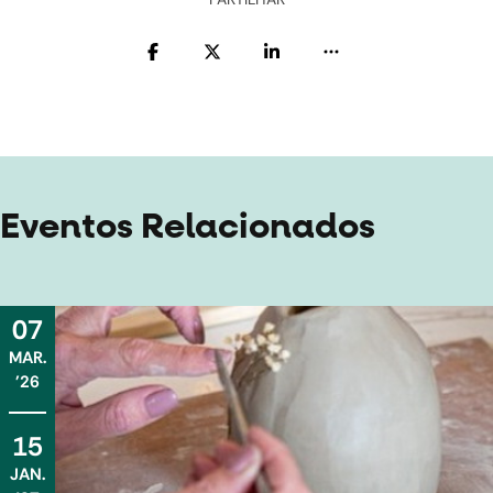
Eventos Relacionados
07
MAR
.
'26
15
JAN
.