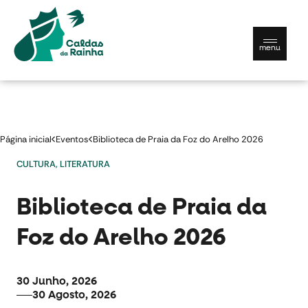
menu
Município
Página inicial
Eventos
Biblioteca de Praia da Foz do Arelho 2026
Viver
CULTURA, LITERATURA
Conhecer
Biblioteca de Praia da
Contactos e serviços
Documentos úteis
Foz do Arelho 2026
30 Junho, 2026
Português
30 Agosto, 2026