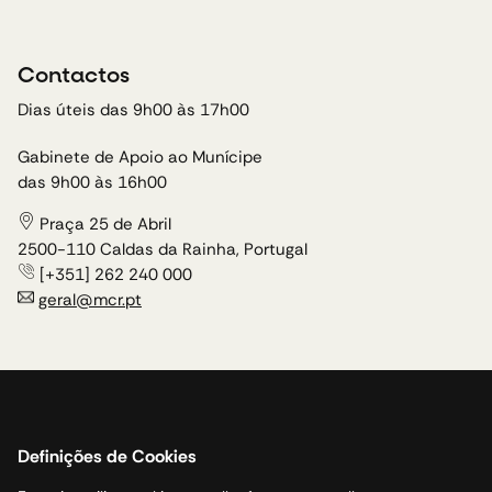
Contactos
Dias úteis das 9h00 às 17h00
Gabinete de Apoio ao Munícipe
das 9h00 às 16h00
Praça 25 de Abril
2500-110 Caldas da Rainha, Portugal
[+351] 262 240 000
geral@mcr.pt
Política de cookies
Acessibilidade
Definições de Cookies
Canal de Denúncias