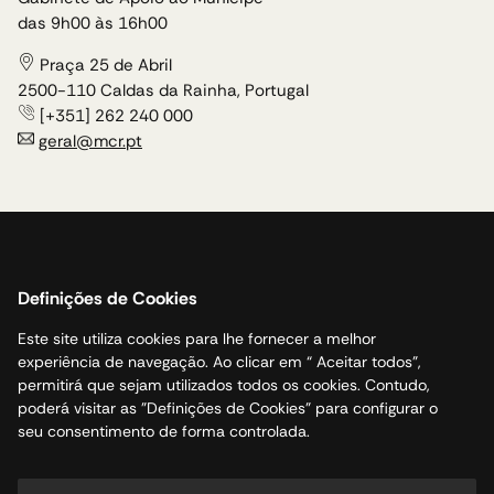
das 9h00 às 16h00
Praça 25 de Abril
2500-110 Caldas da Rainha, Portugal
[+351] 262 240 000
geral@mcr.pt
Política de cookies
Acessibilidade
Definições de Cookies
Canal de Denúncias
Este site utiliza cookies para lhe fornecer a melhor
Livro de Reclamações
experiência de navegação. Ao clicar em “ Aceitar todos”,
Politica de privacidade
permitirá que sejam utilizados todos os cookies. Contudo,
Mapa do site
poderá visitar as "Definições de Cookies" para configurar o
seu consentimento de forma controlada.