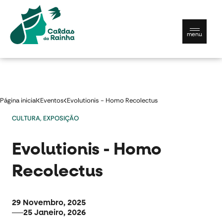
menu
Município
Página inicial
Eventos
Evolutionis - Homo Recolectus
Viver
CULTURA, EXPOSIÇÃO
Conhecer
Evolutionis - Homo
Contactos e serviços
Documentos úteis
Recolectus
29 Novembro, 2025
Português
25 Janeiro, 2026