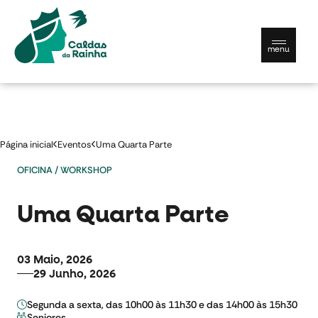
menu
Município
Página inicial
Eventos
Uma Quarta Parte
Viver
OFICINA / WORKSHOP
Conhecer
Uma Quarta Parte
Contactos e serviços
Documentos úteis
03 Maio, 2026
29 Junho, 2026
Português
Segunda a sexta, das 10h00 às 11h30 e das 14h00 às 15h30
Seniores