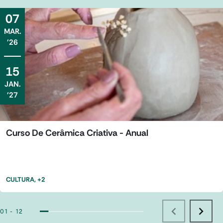
07
MAR
.
'26
15
JAN
.
'27
Curso De Cerâmica Criativa - Anual
CULTURA
, +2
01 - 12