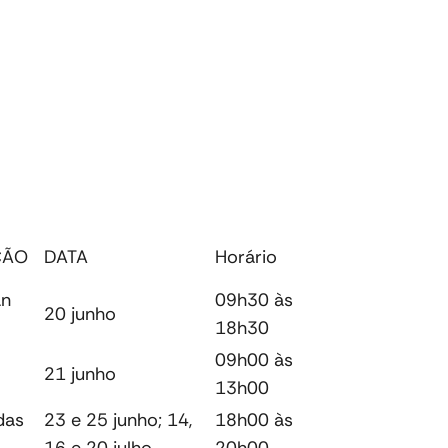
ÇÃO
DATA
Horário
an
09h30 às
20 junho
18h30
09h00 às
21 junho
13h00
das
23 e 25 junho; 14,
18h00 às