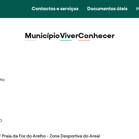
Contactos e serviços
Documentos úteis
P
Município
Viver
Conhecer
lho
O
Praia da Foz do Arelho - Zona Desportiva do Areal