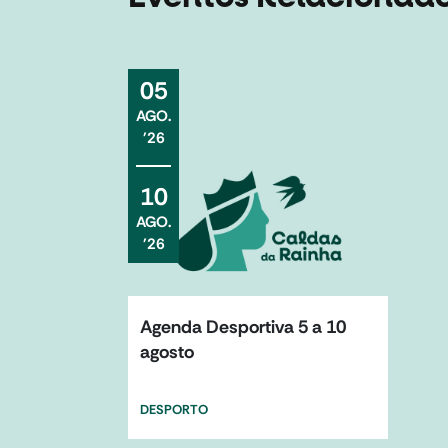
05
AGO
.
'26
10
AGO
.
'26
Agenda Desportiva 5 a 10
agosto
DESPORTO