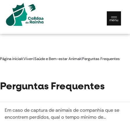
menu
Município
Página inicial
Viver
Saúde e Bem-estar Animal
Perguntas Frequentes
Viver
Conhecer
Perguntas Frequentes
Contactos e serviços
Documentos úteis
Em caso de captura de animais de companhia que se
encontrem perdidos, qual o tempo mínimo de
Português
permanência no canil municipal?