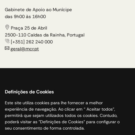
Gabinete de Apoio ao Munícipe
das 9h00 às 16h00
Praça 25 de Abril
2500-110 Caldas da Rainha, Portugal
[+351] 262 240 000
geral@mcr.pt
Política de cookies
Acessibilidade
Definições de Cookies
Canal de Denúncias
Este site utiliza cookies para lhe fornecer a melhor
Livro de Reclamações
experiência de navegação. Ao clicar em “ Aceitar todos”,
Politica de privacidade
permitirá que sejam utilizados todos os cookies. Contudo,
Mapa do site
poderá visitar as "Definições de Cookies" para configurar o
seu consentimento de forma controlada.